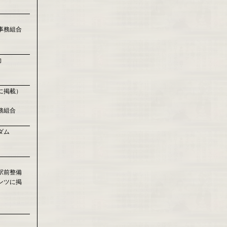
事務組合
向
）
に掲載）
務組合
ダム
駅前整備
ンツに掲