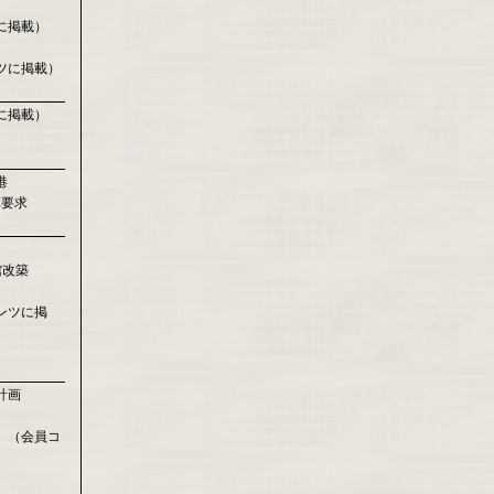
に掲載）
ツに掲載）
に掲載）
港
算要求
館改築
）
ンツに掲
計画
 （会員コ
）