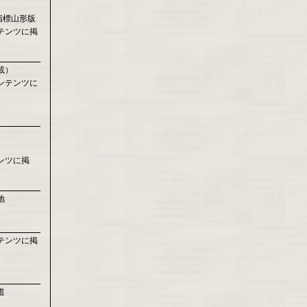
指標山形版
テンツに掲
載）
ンテンツに
ンツに掲
地
テンツに掲
道