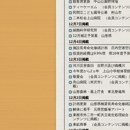
観客席更新 中山公園野球場
ティーケーエム （会員コンテンツ
民間立こども園等公募 村山市
二本松会上山病院 （会員コンテン
12月7日掲載
細胞科学研究所 （会員コンテンツ
12月補正予算案 山形県
12月4日掲載
施設長寿命化修繕計画 庄内空港空
投資的経費は9.9%増 県16年度予
12月3日掲載
河川災害復旧 吉野川及び織機川
今年度から2ヵ年 上山小学校体育
敬愛会 （会員コンテンツに掲載）
舟山病院（米沢市） （会員コンテ
載）
山形森林・最上庁舎 東北整備局
12月2日掲載
計画更新 山形県橋梁長寿命化修繕
解体に着手 元県営飯塚アパート
東根市外二市一町共立衛生処理組合
ンテンツに掲載）
東鉱商事 （会員コンテンツに掲載