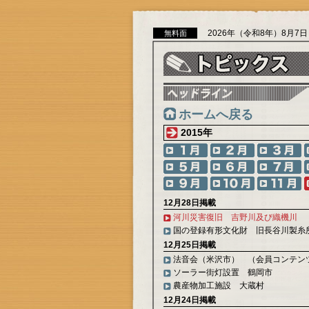
2026年（令和8年）8月7
無料面
ホームへ戻る
2015年
12月28日掲載
河川災害復旧 吉野川及び織機川
国の登録有形文化財 旧長谷川製糸
12月25日掲載
法音会（米沢市） （会員コンテン
ソーラー街灯設置 鶴岡市
農産物加工施設 大蔵村
12月24日掲載