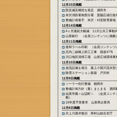
12月15日掲載
防災減災構想を策定 酒田市
米沢消防署南西分署 置賜広域行政
整備計画着手 米沢・刈安除雪基地
12月14日掲載
4ヶ月連続大幅減 11月公共工事動
山形銀行 （会員コンテンツに掲載
12月11日掲載
進和ラベル印刷 （会員コンテンツ
庄内こ線橋上部工工事 国道47号
川口地区清掃工場 山形広域環境事
12月10日掲載
放流設備を発注 最上小国川流水型
除雪ステーション新築 戸沢村
12月9日掲載
ソーラー街灯整備 鶴岡市
整備計画方針（案）まとまる 酒田
仙英学園＜山辺町＞ （会員コンテ
載）
16年度予算要求 山形県企業局
12月8日掲載
沢上川護岸復旧 県村山総合支庁