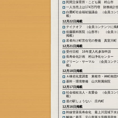
民間立保育所・こども園 村山市
一人当売上は174万円増 財務統計
白鷹町社会福祉協議会 （会員コン
載）
12月22日掲載
テイクオフ （会員コンテンツに掲
佐藤眼科医院（山形市） （会員コ
掲載）
若者向け町営住宅の整備 真室川町
12月21日掲載
受付日程 16年度入札参加申請
長寿命化計画 村山浄化センター
グリーン・サーマル （会員コンテ
載）
12月18日掲載
Ａ棟劣化度調査 東根市・神町南団
基幹・環境整備 山大附属病院
12月17日掲載
社会福祉法人・友愛会 （会員コン
載）
道の駅しょうない 庄内町
12月16日掲載
幹線管渠長寿命化 最上川流域下水
解体に着手 元山形第９号職員宿舎