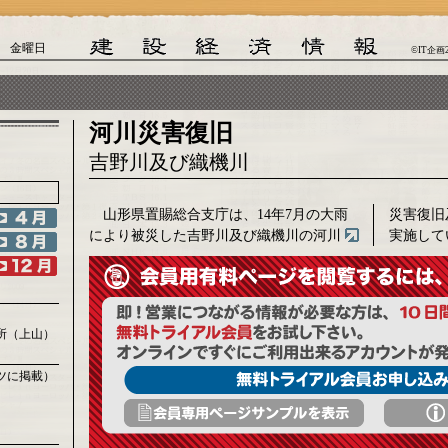
日 金曜日
©IT企画
河川災害復旧
吉野川及び織機川
山形県置賜総合支庁は、14年7月の大雨
災害復旧
により被災した吉野川及び織機川の河川
実施して
所（上山）
ツに掲載）