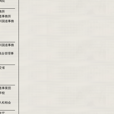
病院
務所
道事務所
川国道事務
川国道事務
統合管理事
交省
道事業団
学校
人松柏会
支庁