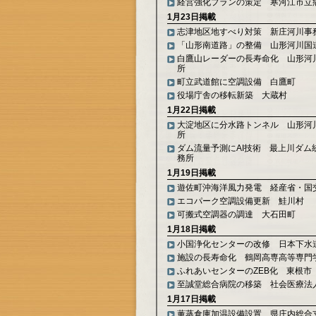
経営強化プランの策定 寒河江市立
1月23日掲載
志津地区地すべり対策 新庄河川事
「山形南道路」の整備 山形河川国
白鷹山レーダーの長寿命化 山形河
所
町立武道館に空調設備 白鷹町
役場庁舎の移転新築 大蔵村
1月22日掲載
大淀地区に分水路トンネル 山形河
所
ダム流量予測にAI技術 最上川ダム
務所
1月19日掲載
遊佐町沖海洋風力発電 経産省・国
エコパーク空調設備更新 鮭川村
可搬式空調器の調達 大石田町
1月18日掲載
小国浄化センターの改修 日本下水
施設の長寿命化 鶴岡高専高等専門
ふれあいセンターのZEB化 東根市
至誠堂総合病院の移築 社会医療法
1月17日掲載
薫蒸倉庫加温設備設置 県庄内総合