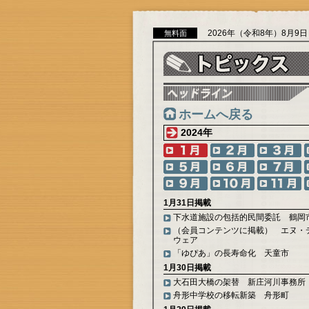
2026年（令和8年）8月9
無料面
ホームへ戻る
2024年
1月31日掲載
下水道施設の包括的民間委託 鶴岡
（会員コンテンツに掲載） エヌ・
ウェア
「ゆぴあ」の長寿命化 天童市
1月30日掲載
大石田大橋の架替 新庄河川事務所
舟形中学校の移転新築 舟形町