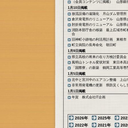
（会員コンテンツに掲載） 山形銀
1月10日掲載
放流設備の遠隔化 月山ダム管理所
倉沢発電所のリニューアル 山形県
肘折発電所のリニューアル 山形県
消防本部庁舎の移築 最上広域市町
合
旧神町小跡地の利活用計画 東根市
町立病院の長寿命化 朝日町
1月9日掲載
県立高校の将来の在り方検討委員会
風明山トンネル変状対策 東日本高
「国際寮」の新築 鶴岡工業高等専
1月5日掲載
北中と宮川中のエアコン整備 上山
非常用発電機の更新 県防災くらし
1月1日掲載
年賀 株式会社IT企画
2026年
2025年
20
2022年
2021年
20