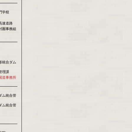
門学校
高速道路
村圏事務組
形統合ダム
管理課
国道事務所
ダム統合管
ダム統合管