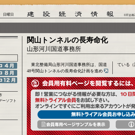
日 日曜日
©IT企画
関山トンネルの長寿命化
山形河川国道事務所
東北整備局山形河川国道事務所は、国道
ている（
48号関山トンネルの長寿命化計画を進め
市
デーソフト