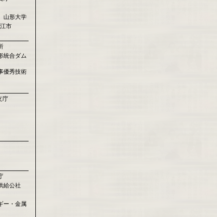
 山形大学
河江市
所
形統合ダム
事優秀技術
支庁
庁
供給公社
ギー・金属