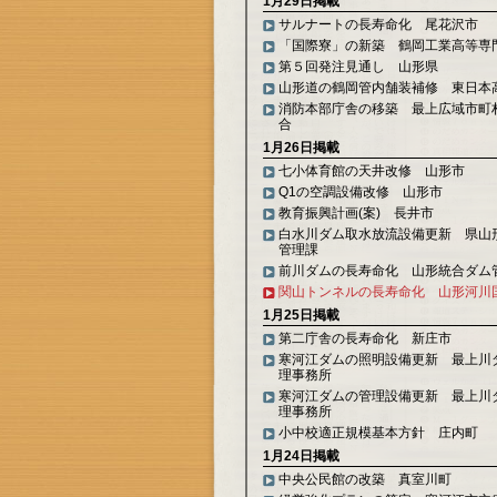
1月29日掲載
サルナートの長寿命化 尾花沢市
「国際寮」の新築 鶴岡工業高等専
第５回発注見通し 山形県
山形道の鶴岡管内舗装補修 東日本
消防本部庁舎の移築 最上広域市町
合
1月26日掲載
七小体育館の天井改修 山形市
Q1の空調設備改修 山形市
教育振興計画(案) 長井市
白水川ダム取水放流設備更新 県山
管理課
前川ダムの長寿命化 山形統合ダム
関山トンネルの長寿命化 山形河川
1月25日掲載
第二庁舎の長寿命化 新庄市
寒河江ダムの照明設備更新 最上川
理事務所
寒河江ダムの管理設備更新 最上川
理事務所
小中校適正規模基本方針 庄内町
1月24日掲載
中央公民館の改築 真室川町