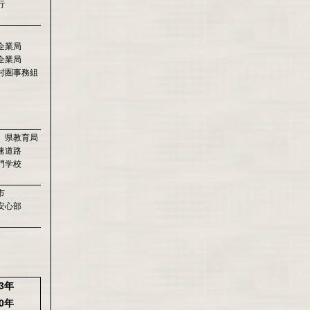
行
企業局
企業局
村圏事務組
 県教育局
速道路
門学校
市
安心部
23年
20年