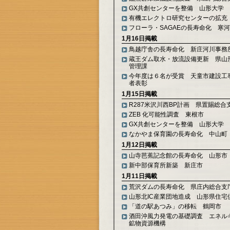
GX共創センターを整備 山形大学
有機エレクトロ研究センターの拡充
フローラ・SAGAEの長寿命化 寒
1月16日掲載
鳥越庁舎の長寿命化 新庄河川事務
蔵王ダム取水・放流設備更新 県山
管理課
今年度は６名が受賞 天童市建設工
者表彰
1月15日掲載
R287米沢川西BP計画 県置賜総合
ZEB 化可能性調査 東根市
GX共創センターを整備 山形大学
なかやま保育園の長寿命化 中山町
1月12日掲載
山寺芭蕉記念館の長寿命化 山形市
新中部保育所新築 新庄市
1月11日掲載
荒沢ダムの長寿命化 県庄内総合支
山形北IC産業団地造成 山形県住宅
「道の駅あつみ」の移転 鶴岡市
酒田沖風力発電の基礎調査 エネル
鉱物資源機構