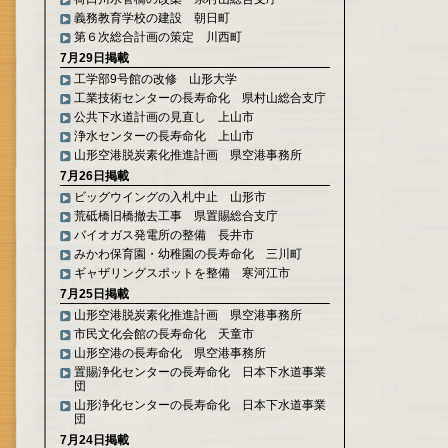
義務教育学校の建設 朝日町
第６次総合計画の策定 川西町
7月29日掲載
工学部9号館の改修 山形大学
工業技術センターの長寿命化 県村山総合支庁
公共下水道計画の見直し 上山市
浄水センターの長寿命化 上山市
山形空港脱炭素化推進計画 県空港事務所
7月26日掲載
ビッグウイングの入札中止 山形市
荒砥橋旧橋撤去工事 県置賜総合支庁
バイオガス発電所の整備 長井市
みかわ保育園・幼稚園の長寿命化 三川町
ギャザリングスポットを整備 寒河江市
7月25日掲載
山形空港脱炭素化推進計画 県空港事務所
市民文化会館の長寿命化 天童市
山形空港の長寿命化 県空港事務所
置賜浄化センターの長寿命化 日本下水道事業
団
山形浄化センターの長寿命化 日本下水道事業
団
7月24日掲載