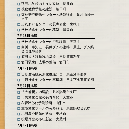
致芳小学校のトイレ改修 長井市
義務教育学校の建設 朝日町
森林研究研修センターの機能強化 県村山総合
支庁
ふれあいセンターの長寿命化 東根市
学校給食センターの移築 鶴岡市
7月18日掲載
学校給食センターの空調設備 天童市
白川、寒河江、長井ダムの維持 最上川ダム統
合管理事務所
酒田港大浜防波堤築造 県港湾事務所
酒田駅東口広場の整備 酒田市
7月17日掲載
山形空港脱炭素化推進計画 県空港事務所
山形浄化センターの再構築 日本下水道事業団
7月16日掲載
「大巻橋」の建設 県置賜総合支庁
市民文化会館の長寿命化 天童市
AI管路劣化予測診断 山形市
置賜文化ホールの長寿命化 県置賜総合支庁
小田島公民館の改修 東根市
役場庁舎の移転新築 大蔵村
7月12日掲載