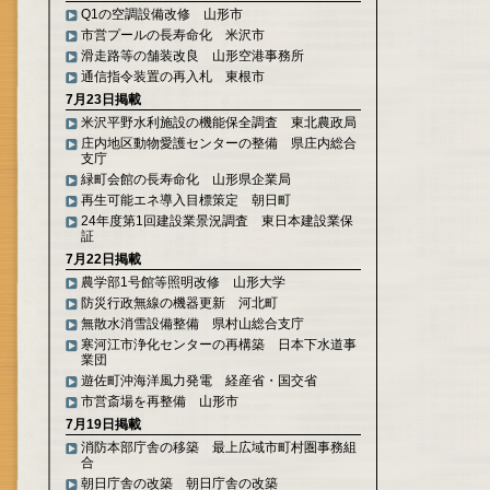
Q1の空調設備改修 山形市
市営プールの長寿命化 米沢市
滑走路等の舗装改良 山形空港事務所
通信指令装置の再入札 東根市
7月23日掲載
米沢平野水利施設の機能保全調査 東北農政局
庄内地区動物愛護センターの整備 県庄内総合
支庁
緑町会館の長寿命化 山形県企業局
再生可能エネ導入目標策定 朝日町
24年度第1回建設業景況調査 東日本建設業保
証
7月22日掲載
農学部1号館等照明改修 山形大学
防災行政無線の機器更新 河北町
無散水消雪設備整備 県村山総合支庁
寒河江市浄化センターの再構築 日本下水道事
業団
遊佐町沖海洋風力発電 経産省・国交省
市営斎場を再整備 山形市
7月19日掲載
消防本部庁舎の移築 最上広域市町村圏事務組
合
朝日庁舎の改築 朝日庁舎の改築