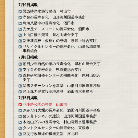
7月9日掲載
緊急時浄水施設整備 村山市
庁舎の長寿命化 山形河川国道事務所
鳥海八幡中の長寿命化 酒田市
光ケ丘テニスコートの長寿命化 酒田市
上山口橋の架替 県村山総合支庁
新庄新高校（仮称）の整備 県最上総合支庁
リサイクルセンターの長寿命化 山形広域環境
事務組合
7月8日掲載
朝日少年自然の家の長寿命化 県村山総合支庁
支庁舎の長寿命化 県置賜総合支庁
森林研究研修センターの機能強化 県村山総合
支庁
除雪ステーションを新築 山形河川国道事務所
洋上風力発電設基地港湾 酒田港湾事務所
7月5日掲載
花小路公園の整備 山形市
さみだれ大堰の長寿命化 酒田河川国道事務所
猪ノ鼻トンネルの建設 山形河川国道事務所
木地山ダムの長寿命化 村山電気水道事務所
タントクルセンターの長寿命化 東根市
防災行政無線の機器更新 河北町