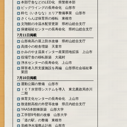
本部庁舎などのLED化 県警察本部
ビッグウイングの長寿命化 山形市
粋七（いきなな）エリア整備事業 山形市
さくらんぼ保育所の移転 東根市
文翔館の冷温水配管更新 県村山総合支庁
保健福祉センターの長寿命化 県村山総合支庁
7月11日掲載
山形南高の屋上防水改修 県村山総合支庁
高擶小の校舎増築 天童市
かみのやま温泉インター産業団地拡張 上山市
役場庁舎の移転新築 大蔵村
浄水センターの長寿命化 上山市
障害者入所支援施設を再編 山形県社会福祉事
業団
7月10日掲載
運動公園の整備 山形市
ＩＣＴ水管理システムを導入 東北農政局赤川
二期
体育文化センターの長寿命化 上山市
致道館高校の外壁等改修 県庄内総合支庁
YAAS本館棟新築 山形大学
工学部9号館の改修 山形大学
「道の駅」の整備 東根市
見崎浄水場廃止計画 山形市