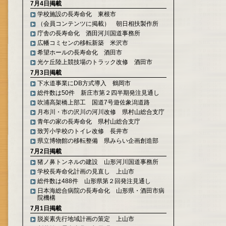
7月4日掲載
学校施設の長寿命化 東根市
（会員コンテンツに掲載） 朝日相扶製作所
庁舎の長寿命化 酒田河川国道事務所
広幡コミセンの移転新築 米沢市
希望ホールの長寿命化 酒田市
光ケ丘陸上競技場のトラック改修 酒田市
7月3日掲載
下水道事業にDB方式導入 鶴岡市
総件数は50件 新庄市第２四半期発注見通し
吹浦高架橋上部工 国道7号遊佐象潟道路
月布川・市の沢川の河川改修 県村山総合支庁
青年の家の長寿命化 県村山総合支庁
致芳小学校のトイレ改修 長井市
県立博物館の移転整備 県みらい企画創造部
7月2日掲載
猪ノ鼻トンネルの建設 山形河川国道事務所
学校長寿命化計画の見直し 上山市
総件数は488件 山形県第２回発注見通し
日本海総合病院の長寿命化 山形県・酒田市病
院機構
7月1日掲載
脱炭素先行地域計画の策定 上山市