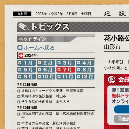
2026年（令和8年）8月8日 土曜日
無料面
花小路
山形市
ホームへ戻る
2024年
山形市は、
小路公園」と
7月31日掲載
３施設のキュービクル更新 県警察本部
緊急時浄水施設整備 村山市
学生食堂の全面改修 山形大学
7月30日掲載
消防本部庁舎の移築 最上広域市町村圏事務組
合
本庁舎の長寿命化 新庄河川事務所
荷口川水管橋の改築 県村山総合支庁