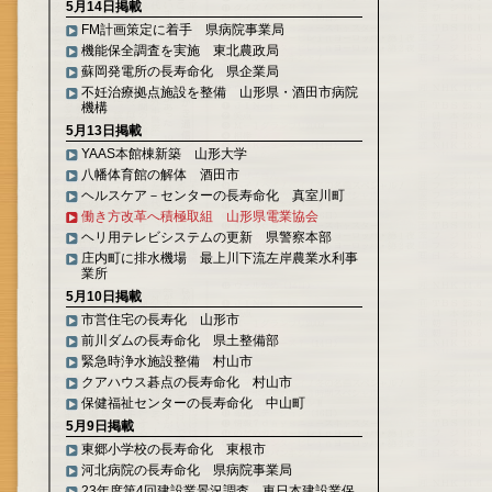
5月14日掲載
FM計画策定に着手 県病院事業局
機能保全調査を実施 東北農政局
蘇岡発電所の長寿命化 県企業局
不妊治療拠点施設を整備 山形県・酒田市病院
機構
5月13日掲載
YAAS本館棟新築 山形大学
八幡体育館の解体 酒田市
ヘルスケア－センターの長寿命化 真室川町
働き方改革へ積極取組 山形県電業協会
ヘリ用テレビシステムの更新 県警察本部
庄内町に排水機場 最上川下流左岸農業水利事
業所
5月10日掲載
市営住宅の長寿化 山形市
前川ダムの長寿命化 県土整備部
緊急時浄水施設整備 村山市
クアハウス碁点の長寿命化 村山市
保健福祉センターの長寿命化 中山町
5月9日掲載
東郷小学校の長寿命化 東根市
河北病院の長寿命化 県病院事業局
23年度第4回建設業景況調査 東日本建設業保