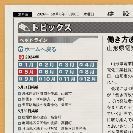
2026年（令和8年）8月6日 木曜日
無料面
働き方
山形県電
ホームへ戻る
2024年
山形県電業
電化工業社長）
日、山形市の
れた。
5月31日掲載
会場には30
浸水想定区域図を作成 山形市
が「働き方改
除雪ドーザを購入 川西町
しては発注者
天童駅施設の長寿命化 天童市
をまとめたチ
5月30日掲載
ていく計画で
役場庁舎の改築 高畠町
に取り組んで
亀岡地区公民館の改築 高畠町
とあいさつ。
月山地区地すべり対策 新庄河川事務所
どを原案通り