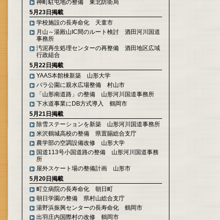
神町駐屯地の整備 東北防衛局
5月23日掲載
学校施設の長寿命化 天童市
月山～湯殿山IC間のルート検討 酒田河川国道
事務所
汚泥再生処理センターの再整備 酒田地区広域
行政組合
5月22日掲載
YAAS本館棟新築 山形大学
バラ公園に親水広場整備 村山市
「山形南道路」の整備 山形河川国道事務所
下水道事業にDB方式導入 鶴岡市
5月21日掲載
除雪ステーションを新築 山形河川国道事務所
米沢鶴城高校の整備 県置賜総合支庁
農学部の空調設備改修 山形大学
国道113号小国道路の整備 山形河川国道事務
所
屋外スケート場の整備計画 山形市
5月20日掲載
町立病院の長寿命化 朝日町
朝日学園の整備 県村山総合支庁
湯野浜振興センターの長寿命化 鶴岡市
出羽庄内国際村の改修 鶴岡市