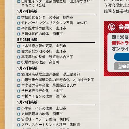
山形北インター産業団地造成 山形県すまい・
まちづくり公社
う渡会電気土
5月29日掲載
鶴岡支部長就
学校給食センターの移築 鶴岡市
遊佐パーキングエリアタウン整備 遊佐町
半郷配水場の耐震化 山形市
八幡体育館の解体 酒田市
5月28日掲載
上水道導水管の更新 山形市
熊の前配水池の移転 山形市
車両基地の整備 県置賜総合支庁
役場庁舎の改築 高畠町
5月27日掲載
酒田港高砂埋立護岸整備 県土整備部
山形県総合運動公園の長寿命化 村山総合支庁
本庁舎の長寿命化 県置賜総合支庁
学校施設長寿命化 上山市
本楯コミセンの改修 酒田市
5月24日掲載
小学校トイレの改修 上山市
史跡旧鐙屋の改修 酒田市
管理棟・コテージ整備 朝日町
スワンスケートリンクの移設 酒田市