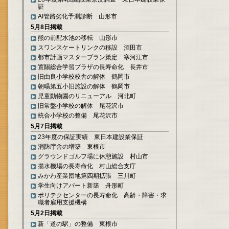
証
AI管路劣化予測診断 山形市
5月8日掲載
熊の前配水池の移転 山形市
スワンスケートリンクの移設 酒田市
都市計画マスタープラン策定 寒河江市
置賜総合学習プラザの長寿命化 長井市
旧由良小学校校舎の解体 鶴岡市
朝暘第五小旧施設の解体 鶴岡市
児童動物園のリニューアル 河北町
旧常盤小学校の解体 尾花沢市
統合小学校の整備 尾花沢市
5月7日掲載
23年度の保証実績 東日本建設業保証
消防庁舎の増築 東根市
グラウンドゴルフ場に休憩施設 村山市
揚水機場の長寿命化 村山総合支庁
みかわ産業団地第四期拡張 三川町
学生向けアパート新築 舟形町
ポリテクセンターの長寿命化 高齢・障害・求
職者雇用支援機構
5月2日掲載
新「道の駅」の整備 東根市