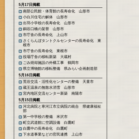
5月17日掲載
南部公民館・体育館の長寿命化 山形市
小白川住宅の解体 山形市
出羽小学校の長寿命化 山形市
銅谷口橋の架替 山形市
市庁舎の長寿命化 上山市
さくらんぼタントクルセンターの長寿命化 東
根市
市庁舎の長寿命化 東根市
役場庁舎の移転新築 大蔵村
ごみ焼却施設の外構工事 鶴岡市
県立博物館の移転整備 県みらい企画創造部
5月16日掲載
荒谷交流・活性化センターの整備 天童市
蔵王温泉の無散水消雪 山形市
宮内地区交流センター新築 南陽市
5月15日掲載
河北病院と寒河江市立病院の統合 県健康福祉
部
第一中学校の整備 米沢市
町立武道館に空調設備 白鷹町
白鷹中の長寿命化 白鷹町
下水道事業などの官民連携 上山市