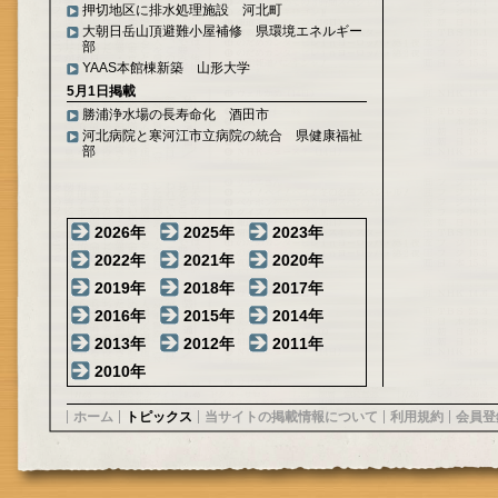
押切地区に排水処理施設 河北町
大朝日岳山頂避難小屋補修 県環境エネルギー
部
YAAS本館棟新築 山形大学
5月1日掲載
勝浦浄水場の長寿命化 酒田市
河北病院と寒河江市立病院の統合 県健康福祉
部
2026年
2025年
2023年
2022年
2021年
2020年
2019年
2018年
2017年
2016年
2015年
2014年
2013年
2012年
2011年
2010年
ホーム
トピックス
当サイトの掲載情報について
利用規約
会員登