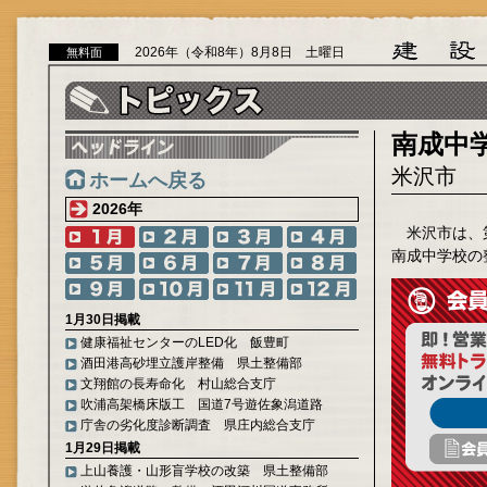
2026年（令和8年）8月8日 土曜日
無料面
南成中
米沢市
ホームへ戻る
2026年
米沢市は、
南成中学校の
1月30日掲載
健康福祉センターのLED化 飯豊町
酒田港高砂埋立護岸整備 県土整備部
文翔館の長寿命化 村山総合支庁
吹浦高架橋床版工 国道7号遊佐象潟道路
庁舎の劣化度診断調査 県庄内総合支庁
1月29日掲載
上山養護・山形盲学校の改築 県土整備部