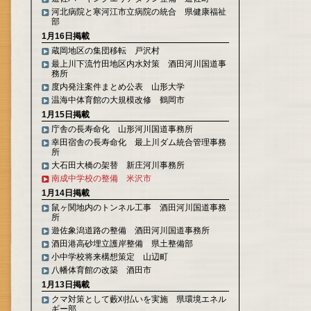
河北病院と寒河江市立病院の統合 県健康福祉
部
1月16日掲載
蔵岡地区の集団移転 戸沢村
最上川下流竹田地区内水対策 酒田河川国道事
務所
度内発注案件まとめ公表 山形大学
温海中体育館の大規模改修 鶴岡市
1月15日掲載
庁舎の長寿命化 山形河川国道事務所
幸田宿舎の長寿命化 最上川ダム統合管理事務
所
大石田大橋の架替 新庄河川事務所
南成中学校の整備 米沢市
1月14日掲載
鼠ヶ関地内のトンネル工事 酒田河川国道事務
所
遊佐象潟道路の整備 酒田河川国道事務所
酒田港高砂埋立護岸整備 県土整備部
小中学校将来構想策定 山辺町
八幡体育館の改築 酒田市
1月13日掲載
クマ対策として藪刈払いを実施 県環境エネル
ギー部