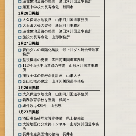
遊佐象潟道路の整備 酒田河川国道事務所
第五中学校の長寿命化 鶴岡市
1月28日掲載
大久保遊水地改良 山形河川国道事務所
大石田大橋の架替 新庄河川事務所
遊佐象潟道路の整備 酒田河川国道事務所
施設の長寿命化 山形刑務所
1月27日掲載
管内ダムの遠隔化施設 最上川ダム統合管理事
務所
監視機器の更新 酒田河川国道事務所
112号山形中山道路の整備 山形河川国道事務
所
施設全体の長寿命化計画 山形大学
金山IC橋の建設 山形河川国道事務所
1月26日掲載
大久保遊水地改良 山形河川国道事務所
義務教育学校を整備 鶴岡市
総件数は425件 山形県
1月23日掲載
酒田港高砂埋立護岸整備 県土整備部
大淀地区に分水路トンネル 山形河川国道事務
所
長井南産業団地の整備 長井市