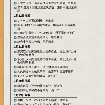
子育て支援・若者定住促進住宅の整備 白鷹町
25年度第３回建設業景況調査 東日本建設業保
証
1月22日掲載
ＪＲ村山駅西口開発 村山市
国道113号小国道路の建設 山形河川国道事務
所
R287号川西バイパスの整備 県置賜総合支庁
県議会議事堂の長寿命化 県総務部
統合小学校の整備 尾花沢市
1月21日掲載
寒河江ダム関連設備の長寿命化 最上川ダム統
合管理事務所
寒河江ダム関連設備の長寿命化 最上川ダム統
合管理事務所
出口沢川橋下部工 酒田河川国道事務所
大久保遊水地改良事業 山形河川国道事務所
あさひ未来学園の建設 朝日町
1月20日掲載
新庄市民プラザの長寿命化 新庄市
第四中と学区内小を統合 酒田市
1月19日掲載
食肉センターにバイオマス熱電 米沢市
遊佐パーキングエリアタウン整備 遊佐町