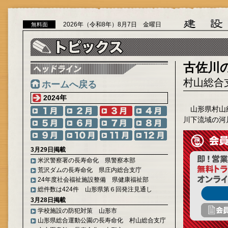
2026年（令和8年）8月7日 金曜日
無料面
古佐川
村山総合
ホームへ戻る
2024年
山形県村山
川下流域の河
3月29日掲載
米沢警察署の長寿命化 県警察本部
荒沢ダムの長寿命化 県庄内総合支庁
24年度社会福祉施設整備 県健康福祉部
総件数は424件 山形県第６回発注見通し
3月28日掲載
学校施設の防犯対策 山形市
山形県総合運動公園の長寿命化 村山総合支庁