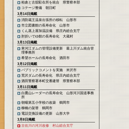
柏倉と古舘駐在所を統合 県警察本部
コテージ整備 朝日町
3月14日掲載
消防蔵王温泉出張所の移転 山形市
市立図書館の長寿命化 山形市
くん蒸上屋加温設備 県庄内総合支庁
肘折いでゆ館の長寿命化 大蔵村
3月13日掲載
寒河江ダムの管理設備更新 最上川ダム統合管
理事務所
希望ホールの長寿命化 酒田市
3月12日掲載
パブリックコメントを実施 米沢市
荒沢ダムの長寿命化 県庄内総合支庁
酒田警察署本町交番建替 県警察本部
3月11日掲載
白鷹山レーダーの長寿命化 山形河川国道事務
所
朝暘第五小学校の改築 鶴岡市
柳橋の架替 鶴岡市
電話交換設備の更新 山形大学
3月8日掲載
古佐川の河川改修 村山総合支庁