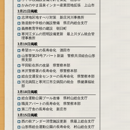
かみのやま温泉インター産業団地拡張 上山市
3月21日掲載
志津地区地すべり対策 新庄河川事務所
致道館中学校の施設整備 県庄内総合支庁
義務教育学校の建設 朝日町
寒河江ダムの照明設備更新 最上川ダム統合管
理事務所
3月19日掲載
希望ホールの長寿命化 酒田市
山形警第29号アパート新築 警察共済組合山形
県支部
平田駐在所の改築 県警察本部
米沢警察署の長寿命化 県警察本部
総合交通安全センターの長寿命化 県警察本部
河北病院と寒河江市立病院の統合 県健康福祉
部
3月18日掲載
総合運動公園プール改修 県村山総合支庁
職員アパートの長寿命化 県警察本部
第二庁舎の長寿命化 新庄市
3月15日掲載
西の前アンダー消雪施設更新 県最上総合支庁
山形県総合運動公園の長寿命化 村山総合支庁