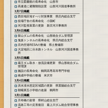
市立図書館の長寿命化 山形市
高速道に避難階段設置 山形河川国道事務所
3月7日掲載
西目地区地すべり対策事業 県庄内総合支庁
役場庁舎の長寿命化 小国町
河川監視装置の更新 新庄河川事務所
3月6日掲載
留山ダムの長寿命化 山形統合ダム管理課
鬼坂トンネルの長寿命化 県庄内総合支庁
庄内空港RESAの整備 県土整備部
大淀地区に分水路トンネル 山形河川国道事務
所
3月5日掲載
蔵王ダム取水・放流設備更新 県山形統合ダム
管理課
施設の長寿命化 鶴岡高専高等専門学校
南成中学校の整備 米沢市
3月4日掲載
洪水浸水想定区域図の更新 県置賜総合支庁
朝暘第五小学校の改築 鶴岡市
3月1日掲載
月布橋の架替 県村山総合支庁
流路工等の災害復旧 最上川ダム統合管理事務