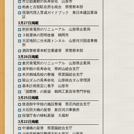
市立図書館の長寿命化 山形市
柏倉と古舘駐在所を統合 県警察本部
現場代理人育成ガイドブック 東日本建設業保
証
3月27日掲載
肘折発電所のリニューアル 山形県企業局
３校屋体の照明改修 鶴岡市
大淀地区に分水路トンネル 山形河川国道事務
所
酒田警察署本町交番建替 県警察本部
3月26日掲載
倉沢発電所のリニューアル 山形県企業局
遊学館の長寿命化 県村山総合支庁
米沢鶴城高校の整備 県置賜総合支庁
留山ダムの長寿命化 山形統合ダム管理課
基本計画策定に着手 山形市
「国際寮」の新築 鶴岡工業高等専門学校
3月25日掲載
致道館中学校の施設整備 県庄内総合支庁
大石田大橋の架替 新庄河川事務所
役場庁舎の移転新築 大蔵村
3月22日掲載
中瀬橋の架替 県置賜総合支庁
小中学校施設整備方針を策定 山形市