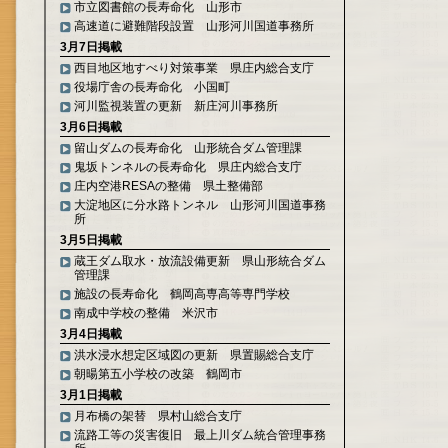
市立図書館の長寿命化 山形市
高速道に避難階段設置 山形河川国道事務所
3月7日掲載
西目地区地すべり対策事業 県庄内総合支庁
役場庁舎の長寿命化 小国町
河川監視装置の更新 新庄河川事務所
3月6日掲載
留山ダムの長寿命化 山形統合ダム管理課
鬼坂トンネルの長寿命化 県庄内総合支庁
庄内空港RESAの整備 県土整備部
大淀地区に分水路トンネル 山形河川国道事務
所
3月5日掲載
蔵王ダム取水・放流設備更新 県山形統合ダム
管理課
施設の長寿命化 鶴岡高専高等専門学校
南成中学校の整備 米沢市
3月4日掲載
洪水浸水想定区域図の更新 県置賜総合支庁
朝暘第五小学校の改築 鶴岡市
3月1日掲載
月布橋の架替 県村山総合支庁
流路工等の災害復旧 最上川ダム統合管理事務