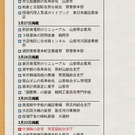
市立図書館の長寿命化 山形市
柏倉と古舘駐在所を統合 県警察本部
現場代理人育成ガイドブック 東日本建設業保
証
3月27日掲載
肘折発電所のリニューアル 山形県企業局
３校屋体の照明改修 鶴岡市
大淀地区に分水路トンネル 山形河川国道事務
所
酒田警察署本町交番建替 県警察本部
3月26日掲載
倉沢発電所のリニューアル 山形県企業局
遊学館の長寿命化 県村山総合支庁
米沢鶴城高校の整備 県置賜総合支庁
留山ダムの長寿命化 山形統合ダム管理課
基本計画策定に着手 山形市
「国際寮」の新築 鶴岡工業高等専門学校
3月25日掲載
致道館中学校の施設整備 県庄内総合支庁
大石田大橋の架替 新庄河川事務所
役場庁舎の移転新築 大蔵村
3月22日掲載
中瀬橋の架替 県置賜総合支庁
小中学校施設整備方針を策定 山形市