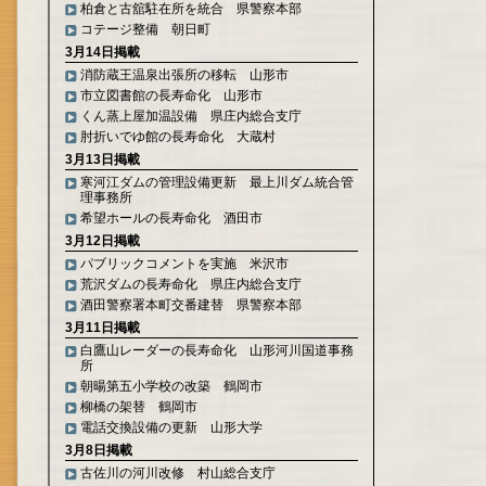
柏倉と古舘駐在所を統合 県警察本部
コテージ整備 朝日町
3月14日掲載
消防蔵王温泉出張所の移転 山形市
市立図書館の長寿命化 山形市
くん蒸上屋加温設備 県庄内総合支庁
肘折いでゆ館の長寿命化 大蔵村
3月13日掲載
寒河江ダムの管理設備更新 最上川ダム統合管
理事務所
希望ホールの長寿命化 酒田市
3月12日掲載
パブリックコメントを実施 米沢市
荒沢ダムの長寿命化 県庄内総合支庁
酒田警察署本町交番建替 県警察本部
3月11日掲載
白鷹山レーダーの長寿命化 山形河川国道事務
所
朝暘第五小学校の改築 鶴岡市
柳橋の架替 鶴岡市
電話交換設備の更新 山形大学
3月8日掲載
古佐川の河川改修 村山総合支庁