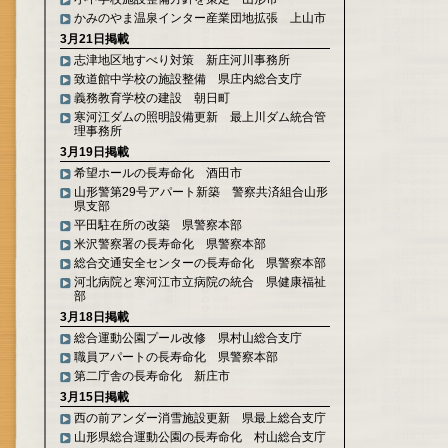
かみのやま温泉インター産業団地拡張 上山市
3月21日掲載
志津地区地すべり対策 新庄河川事務所
致道館中学校の施設整備 県庄内総合支庁
義務教育学校の建設 朝日町
寒河江ダムの照明設備更新 最上川ダム統合管
理事務所
3月19日掲載
希望ホールの長寿命化 酒田市
山形警第29号アパート新築 警察共済組合山形
県支部
平田駐在所の改築 県警察本部
米沢警察署の長寿命化 県警察本部
総合交通安全センターの長寿命化 県警察本部
河北病院と寒河江市立病院の統合 県健康福祉
部
3月18日掲載
総合運動公園プール改修 県村山総合支庁
職員アパートの長寿命化 県警察本部
第二庁舎の長寿命化 新庄市
3月15日掲載
西の前アンダー消雪施設更新 県最上総合支庁
山形県総合運動公園の長寿命化 村山総合支庁