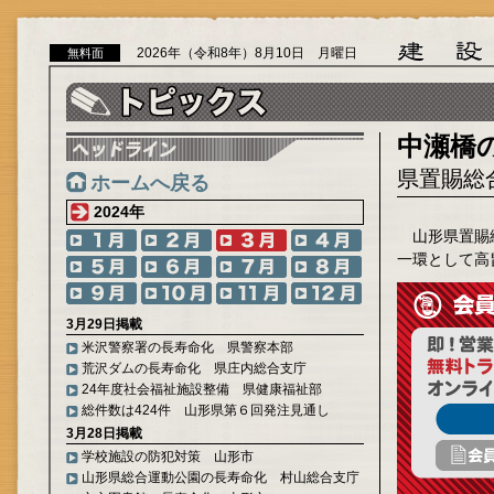
2026年（令和8年）8月10日 月曜日
無料面
中瀬橋
県置賜総
ホームへ戻る
2024年
山形県置賜
一環として高
3月29日掲載
米沢警察署の長寿命化 県警察本部
荒沢ダムの長寿命化 県庄内総合支庁
24年度社会福祉施設整備 県健康福祉部
総件数は424件 山形県第６回発注見通し
3月28日掲載
学校施設の防犯対策 山形市
山形県総合運動公園の長寿命化 村山総合支庁