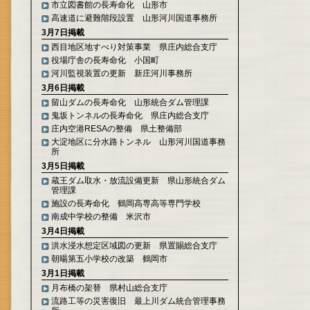
市立図書館の長寿命化 山形市
高速道に避難階段設置 山形河川国道事務所
3月7日掲載
西目地区地すべり対策事業 県庄内総合支庁
役場庁舎の長寿命化 小国町
河川監視装置の更新 新庄河川事務所
3月6日掲載
留山ダムの長寿命化 山形統合ダム管理課
鬼坂トンネルの長寿命化 県庄内総合支庁
庄内空港RESAの整備 県土整備部
大淀地区に分水路トンネル 山形河川国道事務
所
3月5日掲載
蔵王ダム取水・放流設備更新 県山形統合ダム
管理課
施設の長寿命化 鶴岡高専高等専門学校
南成中学校の整備 米沢市
3月4日掲載
洪水浸水想定区域図の更新 県置賜総合支庁
朝暘第五小学校の改築 鶴岡市
3月1日掲載
月布橋の架替 県村山総合支庁
流路工等の災害復旧 最上川ダム統合管理事務