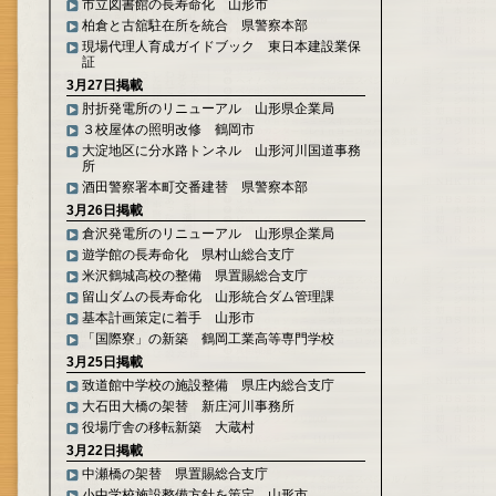
市立図書館の長寿命化 山形市
柏倉と古舘駐在所を統合 県警察本部
現場代理人育成ガイドブック 東日本建設業保
証
3月27日掲載
肘折発電所のリニューアル 山形県企業局
３校屋体の照明改修 鶴岡市
大淀地区に分水路トンネル 山形河川国道事務
所
酒田警察署本町交番建替 県警察本部
3月26日掲載
倉沢発電所のリニューアル 山形県企業局
遊学館の長寿命化 県村山総合支庁
米沢鶴城高校の整備 県置賜総合支庁
留山ダムの長寿命化 山形統合ダム管理課
基本計画策定に着手 山形市
「国際寮」の新築 鶴岡工業高等専門学校
3月25日掲載
致道館中学校の施設整備 県庄内総合支庁
大石田大橋の架替 新庄河川事務所
役場庁舎の移転新築 大蔵村
3月22日掲載
中瀬橋の架替 県置賜総合支庁
小中学校施設整備方針を策定 山形市