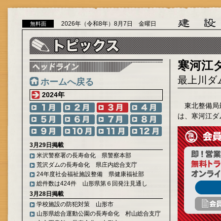
2026年（令和8年）8月7日 金曜日
無料面
寒河江
最上川ダ
ホームへ戻る
2024年
東北整備局
は、寒河江ダ
3月29日掲載
米沢警察署の長寿命化 県警察本部
荒沢ダムの長寿命化 県庄内総合支庁
24年度社会福祉施設整備 県健康福祉部
総件数は424件 山形県第６回発注見通し
3月28日掲載
学校施設の防犯対策 山形市
山形県総合運動公園の長寿命化 村山総合支庁