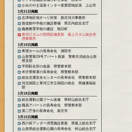
かみのやま温泉インター産業団地拡張 上山市
3月21日掲載
志津地区地すべり対策 新庄河川事務所
致道館中学校の施設整備 県庄内総合支庁
義務教育学校の建設 朝日町
寒河江ダムの照明設備更新 最上川ダム統合管
理事務所
3月19日掲載
希望ホールの長寿命化 酒田市
山形警第29号アパート新築 警察共済組合山形
県支部
平田駐在所の改築 県警察本部
米沢警察署の長寿命化 県警察本部
総合交通安全センターの長寿命化 県警察本部
河北病院と寒河江市立病院の統合 県健康福祉
部
3月18日掲載
総合運動公園プール改修 県村山総合支庁
職員アパートの長寿命化 県警察本部
第二庁舎の長寿命化 新庄市
3月15日掲載
西の前アンダー消雪施設更新 県最上総合支庁
山形県総合運動公園の長寿命化 村山総合支庁