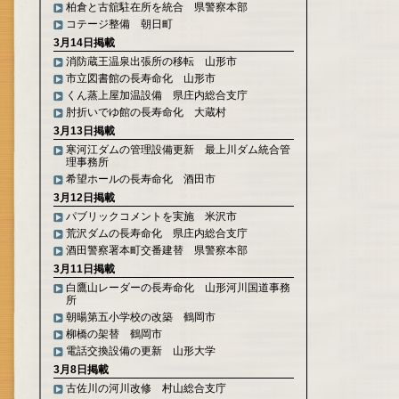
柏倉と古舘駐在所を統合 県警察本部
コテージ整備 朝日町
3月14日掲載
消防蔵王温泉出張所の移転 山形市
市立図書館の長寿命化 山形市
くん蒸上屋加温設備 県庄内総合支庁
肘折いでゆ館の長寿命化 大蔵村
3月13日掲載
寒河江ダムの管理設備更新 最上川ダム統合管
理事務所
希望ホールの長寿命化 酒田市
3月12日掲載
パブリックコメントを実施 米沢市
荒沢ダムの長寿命化 県庄内総合支庁
酒田警察署本町交番建替 県警察本部
3月11日掲載
白鷹山レーダーの長寿命化 山形河川国道事務
所
朝暘第五小学校の改築 鶴岡市
柳橋の架替 鶴岡市
電話交換設備の更新 山形大学
3月8日掲載
古佐川の河川改修 村山総合支庁