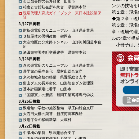
市立図書館の長寿命化 山形市
ングの技術を
柏倉と古舘駐在所を統合 県警察本部
第１章：現場
現場代理人育成ガイドブック 東日本建設業保
証
◆第２章：現
3月27日掲載
第３章：現場
肘折発電所のリニューアル 山形県企業局
章：現場代理
３校屋体の照明改修 鶴岡市
ルの4章で構
大淀地区に分水路トンネル 山形河川国道事務
小冊子は、
所
酒田警察署本町交番建替 県警察本部
3月26日掲載
倉沢発電所のリニューアル 山形県企業局
遊学館の長寿命化 県村山総合支庁
米沢鶴城高校の整備 県置賜総合支庁
留山ダムの長寿命化 山形統合ダム管理課
基本計画策定に着手 山形市
「国際寮」の新築 鶴岡工業高等専門学校
3月25日掲載
致道館中学校の施設整備 県庄内総合支庁
大石田大橋の架替 新庄河川事務所
役場庁舎の移転新築 大蔵村
3月22日掲載
中瀬橋の架替 県置賜総合支庁
小中学校施設整備方針を策定 山形市