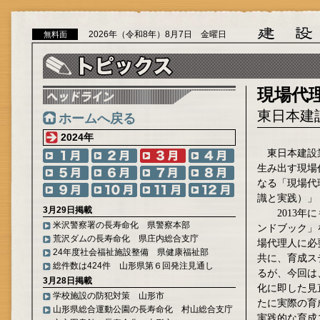
2026年（令和8年）8月7日 金曜日
無料面
現場代
東日本建
ホームへ戻る
2024年
東日本建設
生み出す現場
なる「現場代
識と実践）」
3月29日掲載
2013年に
米沢警察署の長寿命化 県警察本部
ンドブック」
荒沢ダムの長寿命化 県庄内総合支庁
場代理人に必
24年度社会福祉施設整備 県健康福祉部
共に、育成ス
総件数は424件 山形県第６回発注見通し
るが、今回は
3月28日掲載
化に即した見
学校施設の防犯対策 山形市
たに実際の育
山形県総合運動公園の長寿命化 村山総合支庁
実践的な育成