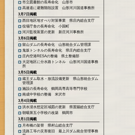
市立図書館の長寿命化 山形市
高速道に避難階段設置 山形河川国道事務所
3月7日掲載
西目地区地すべり対策事業 県庄内総合支庁
役場庁舎の長寿命化 小国町
河川監視装置の更新 新庄河川事務所
3月6日掲載
留山ダムの長寿命化 山形統合ダム管理課
鬼坂トンネルの長寿命化 県庄内総合支庁
庄内空港RESAの整備 県土整備部
大淀地区に分水路トンネル 山形河川国道事務
所
3月5日掲載
蔵王ダム取水・放流設備更新 県山形統合ダム
管理課
施設の長寿命化 鶴岡高専高等専門学校
南成中学校の整備 米沢市
3月4日掲載
洪水浸水想定区域図の更新 県置賜総合支庁
朝暘第五小学校の改築 鶴岡市
3月1日掲載
月布橋の架替 県村山総合支庁
流路工等の災害復旧 最上川ダム統合管理事務