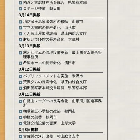
柏倉と古舘駐在所を統合 県警察本部
コテージ整備 朝日町
3月14日掲載
消防蔵王温泉出張所の移転 山形市
市立図書館の長寿命化 山形市
くん蒸上屋加温設備 県庄内総合支庁
肘折いでゆ館の長寿命化 大蔵村
3月13日掲載
寒河江ダムの管理設備更新 最上川ダム統合管
理事務所
希望ホールの長寿命化 酒田市
3月12日掲載
パブリックコメントを実施 米沢市
荒沢ダムの長寿命化 県庄内総合支庁
酒田警察署本町交番建替 県警察本部
3月11日掲載
白鷹山レーダーの長寿命化 山形河川国道事務
所
朝暘第五小学校の改築 鶴岡市
柳橋の架替 鶴岡市
電話交換設備の更新 山形大学
3月8日掲載
古佐川の河川改修 村山総合支庁