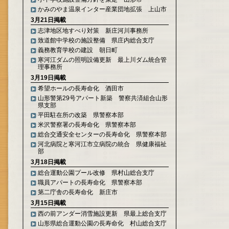
かみのやま温泉インター産業団地拡張 上山市
3月21日掲載
志津地区地すべり対策 新庄河川事務所
致道館中学校の施設整備 県庄内総合支庁
義務教育学校の建設 朝日町
寒河江ダムの照明設備更新 最上川ダム統合管
理事務所
3月19日掲載
希望ホールの長寿命化 酒田市
山形警第29号アパート新築 警察共済組合山形
県支部
平田駐在所の改築 県警察本部
米沢警察署の長寿命化 県警察本部
総合交通安全センターの長寿命化 県警察本部
河北病院と寒河江市立病院の統合 県健康福祉
部
3月18日掲載
総合運動公園プール改修 県村山総合支庁
職員アパートの長寿命化 県警察本部
第二庁舎の長寿命化 新庄市
3月15日掲載
西の前アンダー消雪施設更新 県最上総合支庁
山形県総合運動公園の長寿命化 村山総合支庁