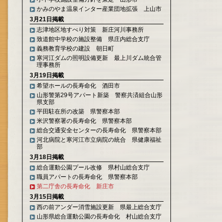
かみのやま温泉インター産業団地拡張 上山市
3月21日掲載
志津地区地すべり対策 新庄河川事務所
致道館中学校の施設整備 県庄内総合支庁
義務教育学校の建設 朝日町
寒河江ダムの照明設備更新 最上川ダム統合管
理事務所
3月19日掲載
希望ホールの長寿命化 酒田市
山形警第29号アパート新築 警察共済組合山形
県支部
平田駐在所の改築 県警察本部
米沢警察署の長寿命化 県警察本部
総合交通安全センターの長寿命化 県警察本部
河北病院と寒河江市立病院の統合 県健康福祉
部
3月18日掲載
総合運動公園プール改修 県村山総合支庁
職員アパートの長寿命化 県警察本部
第二庁舎の長寿命化 新庄市
3月15日掲載
西の前アンダー消雪施設更新 県最上総合支庁
山形県総合運動公園の長寿命化 村山総合支庁