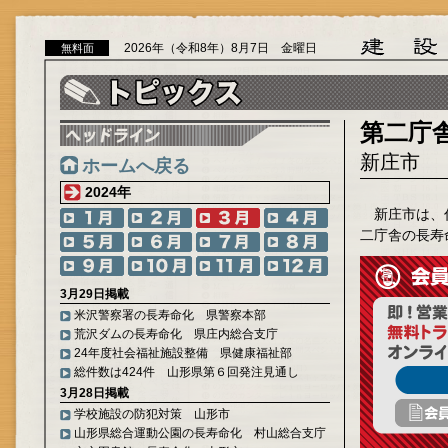
2026年（令和8年）8月7日 金曜日
無料面
第二庁
新庄市
ホームへ戻る
2024年
新庄市は、
二庁舎の長寿
3月29日掲載
米沢警察署の長寿命化 県警察本部
荒沢ダムの長寿命化 県庄内総合支庁
24年度社会福祉施設整備 県健康福祉部
総件数は424件 山形県第６回発注見通し
3月28日掲載
学校施設の防犯対策 山形市
山形県総合運動公園の長寿命化 村山総合支庁