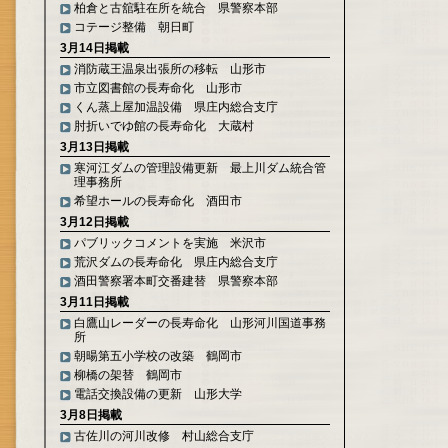
柏倉と古舘駐在所を統合 県警察本部
コテージ整備 朝日町
3月14日掲載
消防蔵王温泉出張所の移転 山形市
市立図書館の長寿命化 山形市
くん蒸上屋加温設備 県庄内総合支庁
肘折いでゆ館の長寿命化 大蔵村
3月13日掲載
寒河江ダムの管理設備更新 最上川ダム統合管
理事務所
希望ホールの長寿命化 酒田市
3月12日掲載
パブリックコメントを実施 米沢市
荒沢ダムの長寿命化 県庄内総合支庁
酒田警察署本町交番建替 県警察本部
3月11日掲載
白鷹山レーダーの長寿命化 山形河川国道事務
所
朝暘第五小学校の改築 鶴岡市
柳橋の架替 鶴岡市
電話交換設備の更新 山形大学
3月8日掲載
古佐川の河川改修 村山総合支庁