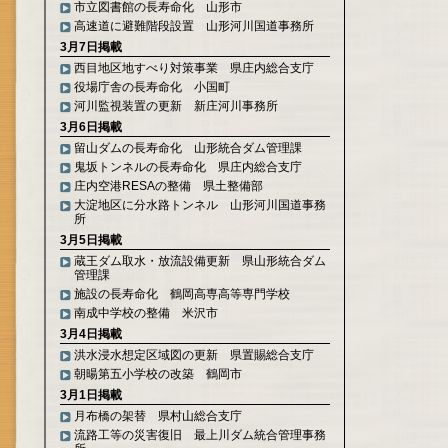
市立図書館の長寿命化 山形市
高速道に避難階段設置 山形河川国道事務所
3月7日掲載
西目地区地すべり対策事業 県庄内総合支庁
役場庁舎の長寿命化 小国町
河川監視装置の更新 新庄河川事務所
3月6日掲載
留山ダムの長寿命化 山形統合ダム管理課
鬼坂トンネルの長寿命化 県庄内総合支庁
庄内空港RESAの整備 県土整備部
大淀地区に分水路トンネル 山形河川国道事務
所
3月5日掲載
蔵王ダム取水・放流設備更新 県山形統合ダム
管理課
施設の長寿命化 鶴岡高専高等専門学校
南成中学校の整備 米沢市
3月4日掲載
洪水浸水想定区域図の更新 県置賜総合支庁
朝暘第五小学校の改築 鶴岡市
3月1日掲載
月布橋の架替 県村山総合支庁
流路工等の災害復旧 最上川ダム統合管理事務