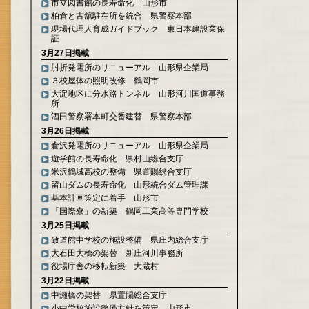
市立図書館の長寿命化 山形市
柏倉と古舘駐在所を統合 県警察本部
現場代理人育成ガイドブック 東日本建設業保
証
3月27日掲載
肘折発電所のリニューアル 山形県企業局
３校屋体の照明改修 鶴岡市
大淀地区に分水路トンネル 山形河川国道事務
所
酒田警察署本町交番建替 県警察本部
3月26日掲載
倉沢発電所のリニューアル 山形県企業局
遊学館の長寿命化 県村山総合支庁
米沢鶴城高校の整備 県置賜総合支庁
留山ダムの長寿命化 山形統合ダム管理課
基本計画策定に着手 山形市
「国際寮」の新築 鶴岡工業高等専門学校
3月25日掲載
致道館中学校の施設整備 県庄内総合支庁
大石田大橋の架替 新庄河川事務所
役場庁舎の移転新築 大蔵村
3月22日掲載
中瀬橋の架替 県置賜総合支庁
小中学校施設整備方針を策定 山形市