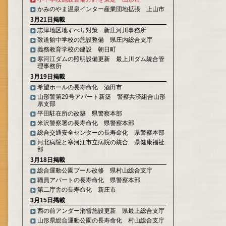
かみのやま温泉インター産業団地拡張 上山市
3月21日掲載
志津地区地すべり対策 新庄河川事務所
致道館中学校の施設整備 県庄内総合支庁
義務教育学校の建設 朝日町
寒河江ダムの照明設備更新 最上川ダム統合管
理事務所
3月19日掲載
希望ホールの長寿命化 酒田市
山形警第29号アパート新築 警察共済組合山形
県支部
平田駐在所の改築 県警察本部
米沢警察署の長寿命化 県警察本部
総合交通安全センターの長寿命化 県警察本部
河北病院と寒河江市立病院の統合 県健康福祉
部
3月18日掲載
総合運動公園プール改修 県村山総合支庁
職員アパートの長寿命化 県警察本部
第二庁舎の長寿命化 新庄市
3月15日掲載
西の前アンダー消雪施設更新 県最上総合支庁
山形県総合運動公園の長寿命化 村山総合支庁