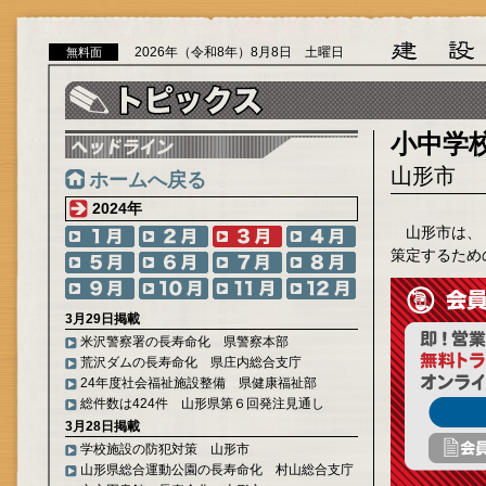
2026年（令和8年）8月8日 土曜日
無料面
小中学
山形市
ホームへ戻る
2024年
山形市は、
策定するため
3月29日掲載
米沢警察署の長寿命化 県警察本部
荒沢ダムの長寿命化 県庄内総合支庁
24年度社会福祉施設整備 県健康福祉部
総件数は424件 山形県第６回発注見通し
3月28日掲載
学校施設の防犯対策 山形市
山形県総合運動公園の長寿命化 村山総合支庁