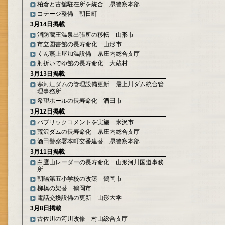
柏倉と古舘駐在所を統合 県警察本部
コテージ整備 朝日町
3月14日掲載
消防蔵王温泉出張所の移転 山形市
市立図書館の長寿命化 山形市
くん蒸上屋加温設備 県庄内総合支庁
肘折いでゆ館の長寿命化 大蔵村
3月13日掲載
寒河江ダムの管理設備更新 最上川ダム統合管
理事務所
希望ホールの長寿命化 酒田市
3月12日掲載
パブリックコメントを実施 米沢市
荒沢ダムの長寿命化 県庄内総合支庁
酒田警察署本町交番建替 県警察本部
3月11日掲載
白鷹山レーダーの長寿命化 山形河川国道事務
所
朝暘第五小学校の改築 鶴岡市
柳橋の架替 鶴岡市
電話交換設備の更新 山形大学
3月8日掲載
古佐川の河川改修 村山総合支庁