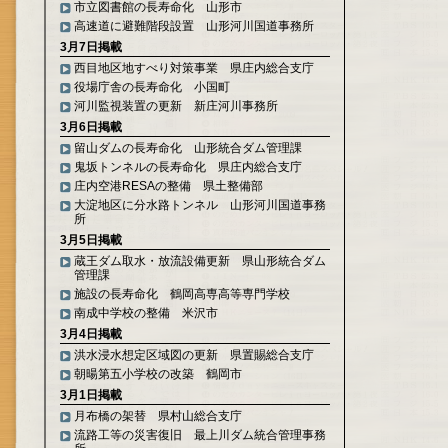
市立図書館の長寿命化 山形市
高速道に避難階段設置 山形河川国道事務所
3月7日掲載
西目地区地すべり対策事業 県庄内総合支庁
役場庁舎の長寿命化 小国町
河川監視装置の更新 新庄河川事務所
3月6日掲載
留山ダムの長寿命化 山形統合ダム管理課
鬼坂トンネルの長寿命化 県庄内総合支庁
庄内空港RESAの整備 県土整備部
大淀地区に分水路トンネル 山形河川国道事務
所
3月5日掲載
蔵王ダム取水・放流設備更新 県山形統合ダム
管理課
施設の長寿命化 鶴岡高専高等専門学校
南成中学校の整備 米沢市
3月4日掲載
洪水浸水想定区域図の更新 県置賜総合支庁
朝暘第五小学校の改築 鶴岡市
3月1日掲載
月布橋の架替 県村山総合支庁
流路工等の災害復旧 最上川ダム統合管理事務