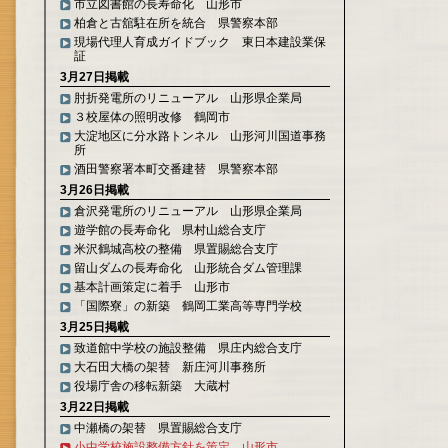
市立図書館の長寿命化 山形市
柏倉と古舘駐在所を統合 県警察本部
現場代理人育成ガイドブック 東日本建設業保
証
3月27日掲載
肘折発電所のリニューアル 山形県企業局
３校屋体の照明改修 鶴岡市
大淀地区に分水路トンネル 山形河川国道事務
所
酒田警察署本町交番建替 県警察本部
3月26日掲載
倉沢発電所のリニューアル 山形県企業局
遊学館の長寿命化 県村山総合支庁
米沢鶴城高校の整備 県置賜総合支庁
留山ダムの長寿命化 山形統合ダム管理課
基本計画策定に着手 山形市
「国際寮」の新築 鶴岡工業高等専門学校
3月25日掲載
致道館中学校の施設整備 県庄内総合支庁
大石田大橋の架替 新庄河川事務所
役場庁舎の移転新築 大蔵村
3月22日掲載
中瀬橋の架替 県置賜総合支庁
小中学校施設整備方針を策定 山形市