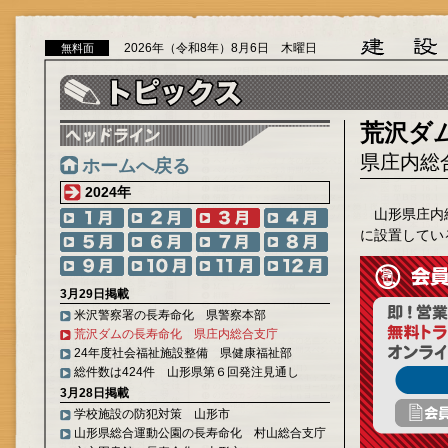
2026年（令和8年）8月6日 木曜日
無料面
荒沢ダ
県庄内総
ホームへ戻る
2024年
山形県庄内
に設置してい
3月29日掲載
米沢警察署の長寿命化 県警察本部
荒沢ダムの長寿命化 県庄内総合支庁
24年度社会福祉施設整備 県健康福祉部
総件数は424件 山形県第６回発注見通し
3月28日掲載
学校施設の防犯対策 山形市
山形県総合運動公園の長寿命化 村山総合支庁