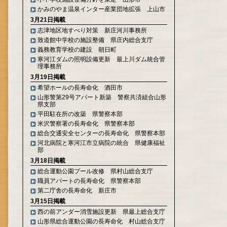
かみのやま温泉インター産業団地拡張 上山市
3月21日掲載
志津地区地すべり対策 新庄河川事務所
致道館中学校の施設整備 県庄内総合支庁
義務教育学校の建設 朝日町
寒河江ダムの照明設備更新 最上川ダム統合管
理事務所
3月19日掲載
希望ホールの長寿命化 酒田市
山形警第29号アパート新築 警察共済組合山形
県支部
平田駐在所の改築 県警察本部
米沢警察署の長寿命化 県警察本部
総合交通安全センターの長寿命化 県警察本部
河北病院と寒河江市立病院の統合 県健康福祉
部
3月18日掲載
総合運動公園プール改修 県村山総合支庁
職員アパートの長寿命化 県警察本部
第二庁舎の長寿命化 新庄市
3月15日掲載
西の前アンダー消雪施設更新 県最上総合支庁
山形県総合運動公園の長寿命化 村山総合支庁