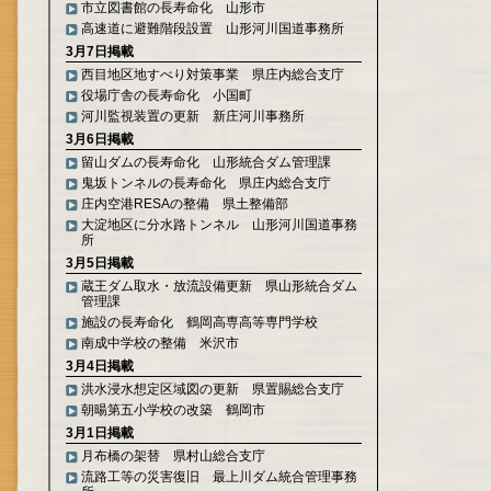
市立図書館の長寿命化 山形市
高速道に避難階段設置 山形河川国道事務所
3月7日掲載
西目地区地すべり対策事業 県庄内総合支庁
役場庁舎の長寿命化 小国町
河川監視装置の更新 新庄河川事務所
3月6日掲載
留山ダムの長寿命化 山形統合ダム管理課
鬼坂トンネルの長寿命化 県庄内総合支庁
庄内空港RESAの整備 県土整備部
大淀地区に分水路トンネル 山形河川国道事務
所
3月5日掲載
蔵王ダム取水・放流設備更新 県山形統合ダム
管理課
施設の長寿命化 鶴岡高専高等専門学校
南成中学校の整備 米沢市
3月4日掲載
洪水浸水想定区域図の更新 県置賜総合支庁
朝暘第五小学校の改築 鶴岡市
3月1日掲載
月布橋の架替 県村山総合支庁
流路工等の災害復旧 最上川ダム統合管理事務