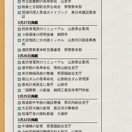
市立図書館の長寿命化 山形市
柏倉と古舘駐在所を統合 県警察本部
現場代理人育成ガイドブック 東日本建設業保
証
3月27日掲載
肘折発電所のリニューアル 山形県企業局
３校屋体の照明改修 鶴岡市
大淀地区に分水路トンネル 山形河川国道事務
所
酒田警察署本町交番建替 県警察本部
3月26日掲載
倉沢発電所のリニューアル 山形県企業局
遊学館の長寿命化 県村山総合支庁
米沢鶴城高校の整備 県置賜総合支庁
留山ダムの長寿命化 山形統合ダム管理課
基本計画策定に着手 山形市
「国際寮」の新築 鶴岡工業高等専門学校
3月25日掲載
致道館中学校の施設整備 県庄内総合支庁
大石田大橋の架替 新庄河川事務所
役場庁舎の移転新築 大蔵村
3月22日掲載
中瀬橋の架替 県置賜総合支庁
小中学校施設整備方針を策定 山形市