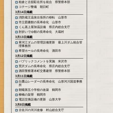
柏倉と古舘駐在所を統合 県警察本部
コテージ整備 朝日町
3月14日掲載
消防蔵王温泉出張所の移転 山形市
市立図書館の長寿命化 山形市
くん蒸上屋加温設備 県庄内総合支庁
肘折いでゆ館の長寿命化 大蔵村
3月13日掲載
寒河江ダムの管理設備更新 最上川ダム統合管
理事務所
希望ホールの長寿命化 酒田市
3月12日掲載
パブリックコメントを実施 米沢市
荒沢ダムの長寿命化 県庄内総合支庁
酒田警察署本町交番建替 県警察本部
3月11日掲載
白鷹山レーダーの長寿命化 山形河川国道事務
所
朝暘第五小学校の改築 鶴岡市
柳橋の架替 鶴岡市
電話交換設備の更新 山形大学
3月8日掲載
古佐川の河川改修 村山総合支庁