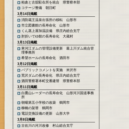
柏倉と古舘駐在所を統合 県警察本部
コテージ整備 朝日町
3月14日掲載
消防蔵王温泉出張所の移転 山形市
市立図書館の長寿命化 山形市
くん蒸上屋加温設備 県庄内総合支庁
肘折いでゆ館の長寿命化 大蔵村
3月13日掲載
寒河江ダムの管理設備更新 最上川ダム統合管
理事務所
希望ホールの長寿命化 酒田市
3月12日掲載
パブリックコメントを実施 米沢市
荒沢ダムの長寿命化 県庄内総合支庁
酒田警察署本町交番建替 県警察本部
3月11日掲載
白鷹山レーダーの長寿命化 山形河川国道事務
所
朝暘第五小学校の改築 鶴岡市
柳橋の架替 鶴岡市
電話交換設備の更新 山形大学
3月8日掲載
古佐川の河川改修 村山総合支庁