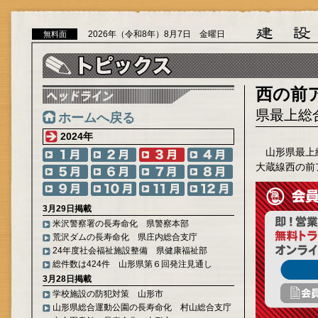
2026年（令和8年）8月7日 金曜日
無料面
西の前
県最上総
ホームへ戻る
2024年
山形県最上
大蔵線西の前
3月29日掲載
米沢警察署の長寿命化 県警察本部
荒沢ダムの長寿命化 県庄内総合支庁
24年度社会福祉施設整備 県健康福祉部
総件数は424件 山形県第６回発注見通し
3月28日掲載
学校施設の防犯対策 山形市
山形県総合運動公園の長寿命化 村山総合支庁