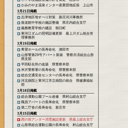
かみのやま温泉インター産業団地拡張 上山市
3月21日掲載
志津地区地すべり対策 新庄河川事務所
致道館中学校の施設整備 県庄内総合支庁
義務教育学校の建設 朝日町
寒河江ダムの照明設備更新 最上川ダム統合管
理事務所
3月19日掲載
希望ホールの長寿命化 酒田市
山形警第29号アパート新築 警察共済組合山形
県支部
平田駐在所の改築 県警察本部
米沢警察署の長寿命化 県警察本部
総合交通安全センターの長寿命化 県警察本部
河北病院と寒河江市立病院の統合 県健康福祉
部
3月18日掲載
総合運動公園プール改修 県村山総合支庁
職員アパートの長寿命化 県警察本部
第二庁舎の長寿命化 新庄市
3月15日掲載
西の前アンダー消雪施設更新 県最上総合支庁
山形県総合運動公園の長寿命化 村山総合支庁