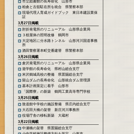
市立図書館の長寿命化 山形市
柏倉と古舘駐在所を統合 県警察本部
現場代理人育成ガイドブック 東日本建設業保
証
3月27日掲載
肘折発電所のリニューアル 山形県企業局
３校屋体の照明改修 鶴岡市
大淀地区に分水路トンネル 山形河川国道事務
所
酒田警察署本町交番建替 県警察本部
3月26日掲載
倉沢発電所のリニューアル 山形県企業局
遊学館の長寿命化 県村山総合支庁
米沢鶴城高校の整備 県置賜総合支庁
留山ダムの長寿命化 山形統合ダム管理課
基本計画策定に着手 山形市
「国際寮」の新築 鶴岡工業高等専門学校
3月25日掲載
致道館中学校の施設整備 県庄内総合支庁
大石田大橋の架替 新庄河川事務所
役場庁舎の移転新築 大蔵村
3月22日掲載
中瀬橋の架替 県置賜総合支庁
小中学校施設整備方針を策定 山形市