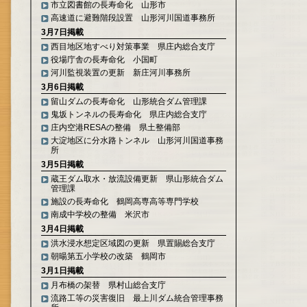
市立図書館の長寿命化 山形市
高速道に避難階段設置 山形河川国道事務所
3月7日掲載
西目地区地すべり対策事業 県庄内総合支庁
役場庁舎の長寿命化 小国町
河川監視装置の更新 新庄河川事務所
3月6日掲載
留山ダムの長寿命化 山形統合ダム管理課
鬼坂トンネルの長寿命化 県庄内総合支庁
庄内空港RESAの整備 県土整備部
大淀地区に分水路トンネル 山形河川国道事務
所
3月5日掲載
蔵王ダム取水・放流設備更新 県山形統合ダム
管理課
施設の長寿命化 鶴岡高専高等専門学校
南成中学校の整備 米沢市
3月4日掲載
洪水浸水想定区域図の更新 県置賜総合支庁
朝暘第五小学校の改築 鶴岡市
3月1日掲載
月布橋の架替 県村山総合支庁
流路工等の災害復旧 最上川ダム統合管理事務