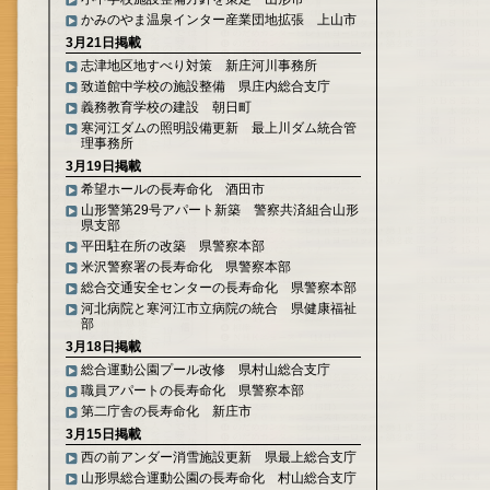
かみのやま温泉インター産業団地拡張 上山市
3月21日掲載
志津地区地すべり対策 新庄河川事務所
致道館中学校の施設整備 県庄内総合支庁
義務教育学校の建設 朝日町
寒河江ダムの照明設備更新 最上川ダム統合管
理事務所
3月19日掲載
希望ホールの長寿命化 酒田市
山形警第29号アパート新築 警察共済組合山形
県支部
平田駐在所の改築 県警察本部
米沢警察署の長寿命化 県警察本部
総合交通安全センターの長寿命化 県警察本部
河北病院と寒河江市立病院の統合 県健康福祉
部
3月18日掲載
総合運動公園プール改修 県村山総合支庁
職員アパートの長寿命化 県警察本部
第二庁舎の長寿命化 新庄市
3月15日掲載
西の前アンダー消雪施設更新 県最上総合支庁
山形県総合運動公園の長寿命化 村山総合支庁