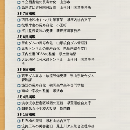
市立図書館の長寿命化 山形市
高速道に避難階段設置 山形河川国道事務所
3月7日掲載
西目地区地すべり対策事業 県庄内総合支庁
役場庁舎の長寿命化 小国町
河川監視装置の更新 新庄河川事務所
3月6日掲載
留山ダムの長寿命化 山形統合ダム管理課
鬼坂トンネルの長寿命化 県庄内総合支庁
庄内空港RESAの整備 県土整備部
大淀地区に分水路トンネル 山形河川国道事務
所
3月5日掲載
蔵王ダム取水・放流設備更新 県山形統合ダム
管理課
施設の長寿命化 鶴岡高専高等専門学校
南成中学校の整備 米沢市
3月4日掲載
洪水浸水想定区域図の更新 県置賜総合支庁
朝暘第五小学校の改築 鶴岡市
3月1日掲載
月布橋の架替 県村山総合支庁
流路工等の災害復旧 最上川ダム統合管理事務