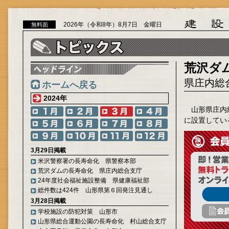
2026年（令和8年）8月7日 金曜日
無料面
荒沢ダ
県庄内総
ホームへ戻る
2024年
山形県庄内
に設置してい
3月29日掲載
米沢警察署の長寿命化 県警察本部
荒沢ダムの長寿命化 県庄内総合支庁
24年度社会福祉施設整備 県健康福祉部
総件数は424件 山形県第６回発注見通し
3月28日掲載
学校施設の防犯対策 山形市
山形県総合運動公園の長寿命化 村山総合支庁