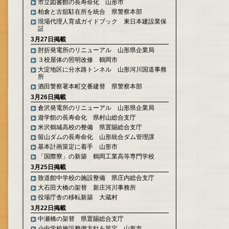
市立図書館の長寿命化 山形市
柏倉と古舘駐在所を統合 県警察本部
現場代理人育成ガイドブック 東日本建設業保
証
3月27日掲載
肘折発電所のリニューアル 山形県企業局
３校屋体の照明改修 鶴岡市
大淀地区に分水路トンネル 山形河川国道事務
所
酒田警察署本町交番建替 県警察本部
3月26日掲載
倉沢発電所のリニューアル 山形県企業局
遊学館の長寿命化 県村山総合支庁
米沢鶴城高校の整備 県置賜総合支庁
留山ダムの長寿命化 山形統合ダム管理課
基本計画策定に着手 山形市
「国際寮」の新築 鶴岡工業高等専門学校
3月25日掲載
致道館中学校の施設整備 県庄内総合支庁
大石田大橋の架替 新庄河川事務所
役場庁舎の移転新築 大蔵村
3月22日掲載
中瀬橋の架替 県置賜総合支庁
小中学校施設整備方針を策定 山形市