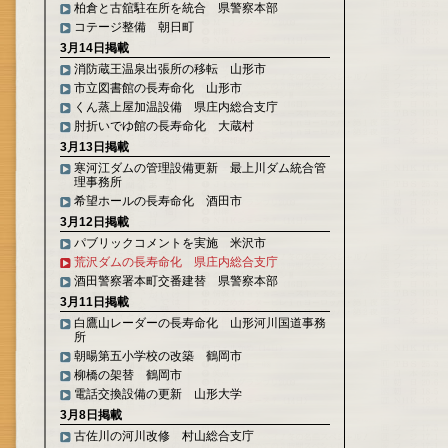
柏倉と古舘駐在所を統合 県警察本部
コテージ整備 朝日町
3月14日掲載
消防蔵王温泉出張所の移転 山形市
市立図書館の長寿命化 山形市
くん蒸上屋加温設備 県庄内総合支庁
肘折いでゆ館の長寿命化 大蔵村
3月13日掲載
寒河江ダムの管理設備更新 最上川ダム統合管
理事務所
希望ホールの長寿命化 酒田市
3月12日掲載
パブリックコメントを実施 米沢市
荒沢ダムの長寿命化 県庄内総合支庁
酒田警察署本町交番建替 県警察本部
3月11日掲載
白鷹山レーダーの長寿命化 山形河川国道事務
所
朝暘第五小学校の改築 鶴岡市
柳橋の架替 鶴岡市
電話交換設備の更新 山形大学
3月8日掲載
古佐川の河川改修 村山総合支庁