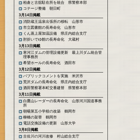
柏倉と古舘駐在所を統合 県警察本部
コテージ整備 朝日町
3月14日掲載
消防蔵王温泉出張所の移転 山形市
市立図書館の長寿命化 山形市
くん蒸上屋加温設備 県庄内総合支庁
肘折いでゆ館の長寿命化 大蔵村
3月13日掲載
寒河江ダムの管理設備更新 最上川ダム統合管
理事務所
希望ホールの長寿命化 酒田市
3月12日掲載
パブリックコメントを実施 米沢市
荒沢ダムの長寿命化 県庄内総合支庁
酒田警察署本町交番建替 県警察本部
3月11日掲載
白鷹山レーダーの長寿命化 山形河川国道事務
所
朝暘第五小学校の改築 鶴岡市
柳橋の架替 鶴岡市
電話交換設備の更新 山形大学
3月8日掲載
古佐川の河川改修 村山総合支庁