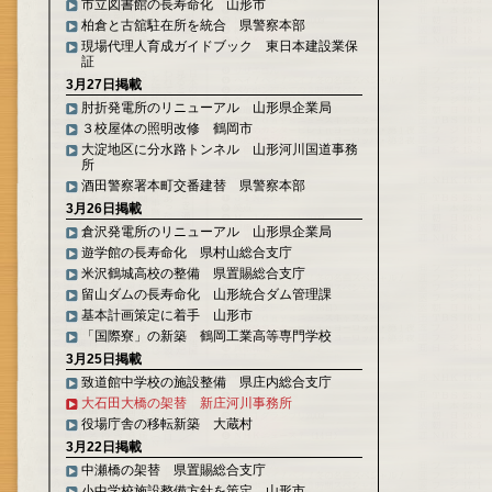
市立図書館の長寿命化 山形市
柏倉と古舘駐在所を統合 県警察本部
現場代理人育成ガイドブック 東日本建設業保
証
3月27日掲載
肘折発電所のリニューアル 山形県企業局
３校屋体の照明改修 鶴岡市
大淀地区に分水路トンネル 山形河川国道事務
所
酒田警察署本町交番建替 県警察本部
3月26日掲載
倉沢発電所のリニューアル 山形県企業局
遊学館の長寿命化 県村山総合支庁
米沢鶴城高校の整備 県置賜総合支庁
留山ダムの長寿命化 山形統合ダム管理課
基本計画策定に着手 山形市
「国際寮」の新築 鶴岡工業高等専門学校
3月25日掲載
致道館中学校の施設整備 県庄内総合支庁
大石田大橋の架替 新庄河川事務所
役場庁舎の移転新築 大蔵村
3月22日掲載
中瀬橋の架替 県置賜総合支庁
小中学校施設整備方針を策定 山形市