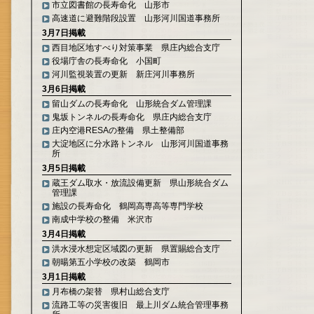
市立図書館の長寿命化 山形市
高速道に避難階段設置 山形河川国道事務所
3月7日掲載
西目地区地すべり対策事業 県庄内総合支庁
役場庁舎の長寿命化 小国町
河川監視装置の更新 新庄河川事務所
3月6日掲載
留山ダムの長寿命化 山形統合ダム管理課
鬼坂トンネルの長寿命化 県庄内総合支庁
庄内空港RESAの整備 県土整備部
大淀地区に分水路トンネル 山形河川国道事務
所
3月5日掲載
蔵王ダム取水・放流設備更新 県山形統合ダム
管理課
施設の長寿命化 鶴岡高専高等専門学校
南成中学校の整備 米沢市
3月4日掲載
洪水浸水想定区域図の更新 県置賜総合支庁
朝暘第五小学校の改築 鶴岡市
3月1日掲載
月布橋の架替 県村山総合支庁
流路工等の災害復旧 最上川ダム統合管理事務