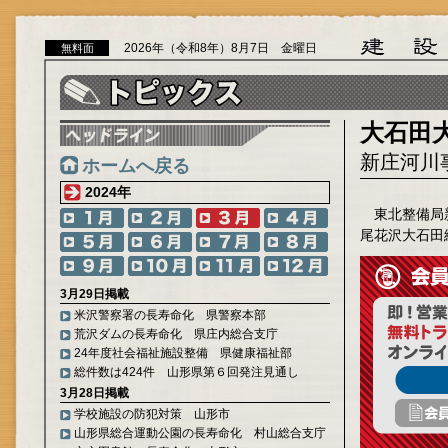
2026年（令和8年）8月7日 金曜日
無料面
大石田
新庄河川
ホームへ戻る
2024年
東北整備局
尾花沢大石田
3月29日掲載
米沢警察署の長寿命化 県警察本部
荒沢ダムの長寿命化 県庄内総合支庁
24年度社会福祉施設整備 県健康福祉部
総件数は424件 山形県第６回発注見通し
3月28日掲載
学校施設の防犯対策 山形市
山形県総合運動公園の長寿命化 村山総合支庁