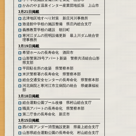
かみのやま温泉インター産業団地拡張 上山市
3月21日掲載
志津地区地すべり対策 新庄河川事務所
致道館中学校の施設整備 県庄内総合支庁
義務教育学校の建設 朝日町
寒河江ダムの照明設備更新 最上川ダム統合管
理事務所
3月19日掲載
希望ホールの長寿命化 酒田市
山形警第29号アパート新築 警察共済組合山形
県支部
平田駐在所の改築 県警察本部
米沢警察署の長寿命化 県警察本部
総合交通安全センターの長寿命化 県警察本部
河北病院と寒河江市立病院の統合 県健康福祉
部
3月18日掲載
総合運動公園プール改修 県村山総合支庁
職員アパートの長寿命化 県警察本部
第二庁舎の長寿命化 新庄市
3月15日掲載
西の前アンダー消雪施設更新 県最上総合支庁
山形県総合運動公園の長寿命化 村山総合支庁